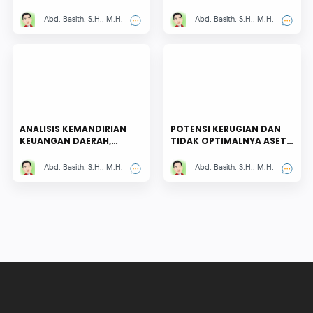
LAHAN PERTANIAN
TERHADAP PENDAPATAN
PANGAN BERKELANJUTAN
ASLI DAERAH DI
Abd. Basith, S.H., M.H.
Abd. Basith, S.H., M.H.
DI KABUPATEN SIDOARJO
KABUPATEN SIDOARJO
ANALISIS KEMANDIRIAN
POTENSI KERUGIAN DAN
KEUANGAN DAERAH,
TIDAK OPTIMALNYA ASET
PERTUMBUHAN EKONOMI
DAERAH PADA DINAS
DAN TINGKAT
PENDIDIKAN KABUPATEN
Abd. Basith, S.H., M.H.
Abd. Basith, S.H., M.H.
KEMISKINAN MASYARAKAT
SIDOARJO
KABUPATEN BANGKALAN
TAHUN 2018-2020