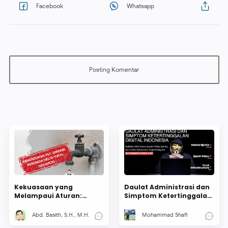
Kekuasaan yang
Daulat Administrasi dan
Melampaui Aturan:
Simptom Ketertinggalan
Anomali Penunjukan Plt.
Digital Indonesia
Direksi Perumda Delta
Abd. Basith, S.H., M.H.
Mohammad Shafi
Tirta Sidoarjo