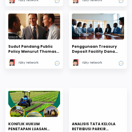
rizky network
rizky network
Daerah: Studi PAD Kota
fleksibilitas dan
Surabaya Tahun 2019-
akuntabilitas
2024
Sudut Pandang Public
Penggunaan Treasury
Policy Menurut Thomas
Deposit Facility Dana
R. Dye Hingga David
Yang Disimpan Untuk
Easton : Pendekatan
Kesejahteraan Daerah
rizky network
rizky network
Empiris atau Teoritis !
KONFLIK HUKUM
ANALISIS TATA KELOLA
PENETAPAN LUASAN
RETRIBUSI PARKIR