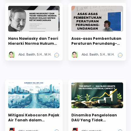
Hans Nawiasky dan Teori
Asas-asas Pembentukan
Hierarki Norma Hukum
Peraturan Perundang-
dalam Sistem
undangan Menurut I.C.
Ketatanegaraan
van der Vlies
Abd. Basith, S.H., M.H.
Abd. Basith, S.H., M.H.
Mitigasi Kebocoran Pajak
Dinamika Pengelolaan
Air Tanah dalam
DAU Yang Tidak
Perspektif Peningkatan
Ditentukan
Kemandirian Fiskal
Penggunaannya: antara