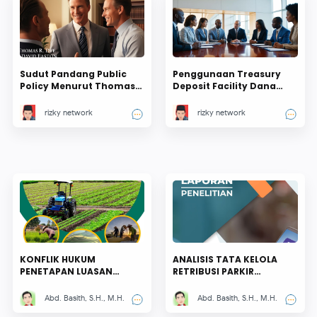
Sudut Pandang Public
Penggunaan Treasury
Policy Menurut Thomas
Deposit Facility Dana
R. Dye Hingga David
Yang Disimpan Untuk
Easton : Pendekatan
Kesejahteraan Daerah
rizky network
rizky network
Empiris atau Teoritis !
KONFLIK HUKUM
ANALISIS TATA KELOLA
PENETAPAN LUASAN
RETRIBUSI PARKIR
LAHAN PERTANIAN
TERHADAP PENDAPATAN
PANGAN BERKELANJUTAN
ASLI DAERAH DI
Abd. Basith, S.H., M.H.
Abd. Basith, S.H., M.H.
DI KABUPATEN SIDOARJO
KABUPATEN SIDOARJO