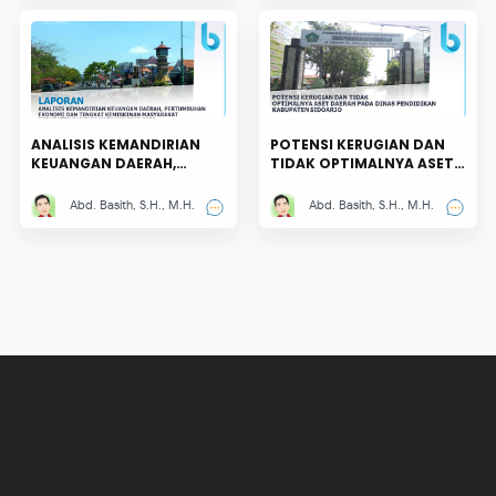
ANALISIS KEMANDIRIAN
POTENSI KERUGIAN DAN
KEUANGAN DAERAH,
TIDAK OPTIMALNYA ASET
PERTUMBUHAN EKONOMI
DAERAH PADA DINAS
DAN TINGKAT
PENDIDIKAN KABUPATEN
Abd. Basith, S.H., M.H.
Abd. Basith, S.H., M.H.
KEMISKINAN MASYARAKAT
SIDOARJO
KABUPATEN BANGKALAN
TAHUN 2018-2020