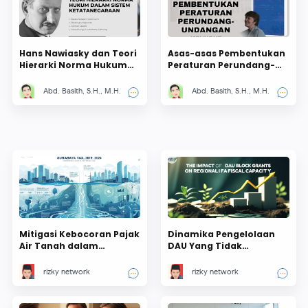
Hans Nawiasky dan Teori
Asas-asas Pembentukan
Hierarki Norma Hukum
Peraturan Perundang-
dalam Sistem
undangan Menurut I.C.
Ketatanegaraan
van der Vlies
Abd. Basith, S.H., M.H.
Abd. Basith, S.H., M.H.
Mitigasi Kebocoran Pajak
Dinamika Pengelolaan
Air Tanah dalam
DAU Yang Tidak
Perspektif Peningkatan
Ditentukan
Kemandirian Fiskal
Penggunaannya: antara
rizky network
rizky network
Daerah: Studi PAD Kota
fleksibilitas dan
Surabaya Tahun 2019-
akuntabilitas
2024