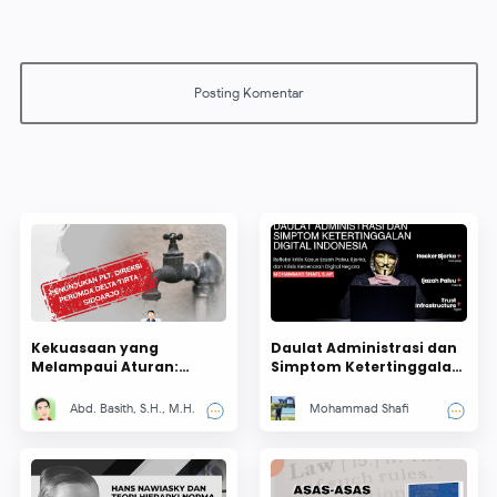
Kekuasaan yang
Daulat Administrasi dan
Melampaui Aturan:
Simptom Ketertinggalan
Anomali Penunjukan Plt.
Digital Indonesia
Direksi Perumda Delta
Abd. Basith, S.H., M.H.
Mohammad Shafi
Tirta Sidoarjo