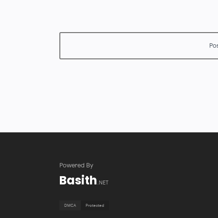
Powered By
Basith
.NET